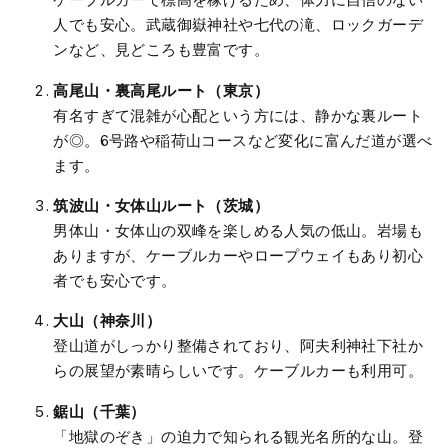
ケーブルカーで標高を稼げるため、体力に自信のない
人でも安心。武蔵御嶽神社や七代の滝、ロックガーデ
ンなど、見どころも豊富です。
高尾山・裏高尾ルート（東京）
有名すぎて混雑が心配という方には、静かな裏ルート
が◎。6号路や稲荷山コースなど変化に富んだ道が選べ
ます。
筑波山・女体山ルート（茨城）
男体山・女体山の双峰を楽しめる人気の低山。岩場も
ありますが、ケーブルカーやロープウェイもあり初心
者でも安心です。
大山（神奈川）
登山道がしっかり整備されており、阿夫利神社下社か
らの展望が素晴らしいです。ケーブルカーも利用可。
鋸山（千葉）
「地獄のぞき」の迫力で知られる観光名所的な山。登