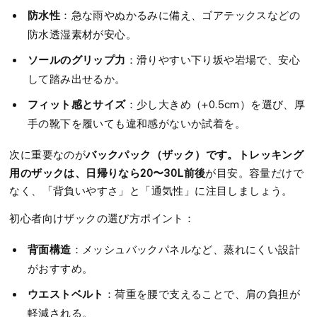
防水性
：急な雨やぬかるみに備え、ゴアテックスなどの
防水透湿素材が安心。
ソールのグリップ力
：滑りやすい下り坂や岩場で、安心
して踏み出せるか。
フィット感とサイズ
：少し大きめ（+0.5cm）を選び、厚
手の靴下を履いても違和感がないか試着を。
バックパック（ザック）です。トレッキング
次に重要なのが
用のザックは、日帰りなら20〜30L前後
が目安。容量だけで
なく、「背負いやすさ」と「通気性」に注目しましょう。
初心者向けザックの選び方ポイント：
背面構造
：メッシュバックパネルなど、蒸れにくい設計
がおすすめ。
ウエストベルト
：荷重を腰で支えることで、肩の負担が
軽減される。