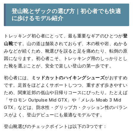
登山靴とザックの選び方｜初心者でも快適
に歩けるモデル紹介
登
トレッキング初心者にとって、最も重要なギアのひとつが
山靴
です。山の道は舗装されておらず、木の根や岩、ぬかる
みなどが続くため、靴選びを誤ると足を痛めたり、転倒の原
因になります。初心者こそ、トレッキング用のしっかりとし
た靴を選ぶことが、安全で楽しい登山の第一歩です。
ミッドカットのハイキングシューズ
初心者には、
がおすすめ
です。足首をほどよくサポートしつつ、重すぎず歩きやすい
ため、関東近郊の低山や日帰りコースにぴったり。たとえば
「サロモン Outpulse Mid GTX」や「メレル Moab 3 Mid
GTX」などは、防水性・グリップ力・クッション性のバラン
スがよく、登山デビューにも最適なモデルです。
登山靴選びのチェックポイントは以下の3つです：