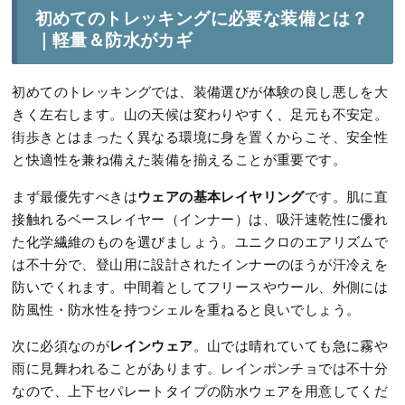
初めてのトレッキングに必要な装備とは？
｜軽量＆防水がカギ
初めてのトレッキングでは、装備選びが体験の良し悪しを大
きく左右します。山の天候は変わりやすく、足元も不安定。
街歩きとはまったく異なる環境に身を置くからこそ、安全性
と快適性を兼ね備えた装備を揃えることが重要です。
ウェアの基本レイヤリング
まず最優先すべきは
です。肌に直
接触れるベースレイヤー（インナー）は、吸汗速乾性に優れ
た化学繊維のものを選びましょう。ユニクロのエアリズムで
は不十分で、登山用に設計されたインナーのほうが汗冷えを
防いでくれます。中間着としてフリースやウール、外側には
防風性・防水性を持つシェルを重ねると良いでしょう。
レインウェア
次に必須なのが
。山では晴れていても急に霧や
雨に見舞われることがあります。レインポンチョでは不十分
なので、上下セパレートタイプの防水ウェアを用意してくだ