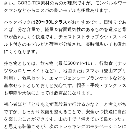
さい。GORE-TEX素材のものが理想ですが、モンベルやワー
クマンなどからコスパの良いモデルも多数あります。
20〜30Lクラス
バックパックは
がおすすめです。日帰りであ
れば十分な容量で、軽量＆背面通気性のあるものを選ぶと背
中が蒸れにくく快適です。チェストストラップやウエストベ
ルト付きのモデルだと荷重が分散され、長時間歩いても疲れ
にくくなります。
持ち物としては、飲み物（最低500ml〜1L）、行動食（ナッ
ツやカロリーメイトなど）、地図またはスマホ（登山アプリ
利用）、救急セット、エマージェンシーブランケットなどを
基本セットとしておくと安心です。帽子・手袋・サングラス
も季節や天候によっては必需品になります。
初心者ほど「とりあえず普段着で行けるかな？」と考えがち
ですが、しっかり装備を整えることで、安全かつ快適に自然
を楽しむことができます。山の中で「備えていて良かった」
と思える装備こそが、次のトレッキングのモチベーションに