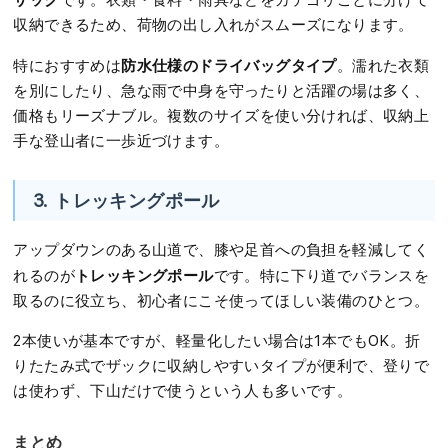
です。衣類・食料・雨具などをカテゴリごとに分けて
収納できるため、荷物の出し入れがスムーズになります。
防水仕様のドライバッグタイプ
特におすすめは
。濡れた衣類
を別にしたり、急な雨で中身を守ったりと活躍の場は多く、
価格もリーズナブル。複数のサイズを使い分ければ、収納上
手な登山者に一歩近づけます。
3. トレッキングポール
アップダウンのある山道で、膝や足首への負担を軽減してく
トレッキングポール
れるのが
です。特に下り道でバランスを
取るのに役立ち、初心者にこそ使ってほしい装備のひとつ。
2本使いが基本ですが、軽量化したい場合は1本でもOK。折
りたたみ式でザックに収納しやすいタイプが便利で、登りで
は使わず、下山だけで使うという人も多いです。
まとめ