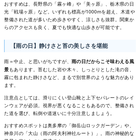
おすすめは、長野県の「霧ヶ峰」や「美ヶ原」、栃木県の日
光「戦場ヶ原」など。いずれも標高が1000mを超え、木道や
整備された道が多いため歩きやすく、涼しさも抜群。関東か
らのアクセスも良く、夏でも快適な山歩きが可能です。
【雨の日】静けさと苔の美しさを堪能
雨の日だからこそ味わえる風
雨＝中止、と思いがちですが、
景
もあります。苔むした岩や木々、しっとりとした滝の音、
霧に包まれた静けさなど、まるで別世界のような魅力があり
ます。
注意点としては、滑りにくい登山靴と上下セパレートのレイ
ンウェアが必須。視界が悪くなることもあるので、整備され
た道を選び、転倒や道迷いに十分注意しましょう。
おすすめスポットは奥多摩の「御岳山ロックガーデン」や、
神奈川の「大山（雨の阿夫利神社ルート）」。雨の神秘的な