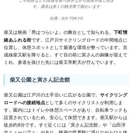
ごや煎餅などの名物を食べ歩きながら散策が楽しめま
す。週末は多くの観光客で賑わいます
出典：GO TOKYO
下町情
柴又は映画「男はつらいよ」の舞台として知られる、
緒あふれる街
です。江戸川サイクリングロードの中間地点に
位置し、休憩スポットとして最適な環境が整っています。京
成線柴又駅を降りると、すぐ目の前に寅さんの銅像が迎えて
くれ、参道を抜けた先には柴又帝釈天が佇んでいます。
柴又公園と寅さん記念館
サイクリング
柴又公園は江戸川の土手沿いに広がる公園で、
ロードへの接続地点
として多くのサイクリストが利用しま
す。園内にはトイレや休憩スペースがあり、自転車ラックも
設置されているため、安心して休憩できます。柴又駅からは
徒歩約8分です。すぐ近くには「寅さん記念館」や「山田洋
次ミュージアム」があり、映画の世界観に浸りながらひと休