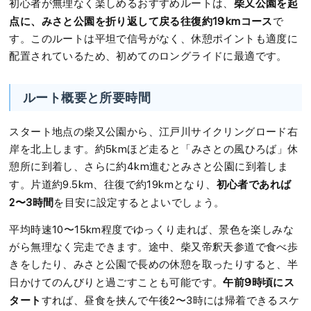
柴又公園を起
初心者が無理なく楽しめるおすすめルートは、
点に、みさと公園を折り返して戻る往復約19kmコース
で
す。このルートは平坦で信号がなく、休憩ポイントも適度に
配置されているため、初めてのロングライドに最適です。
ルート概要と所要時間
スタート地点の柴又公園から、江戸川サイクリングロード右
岸を北上します。約5kmほど走ると「みさとの風ひろば」休
憩所に到着し、さらに約4km進むとみさと公園に到着しま
初心者であれば
す。片道約9.5km、往復で約19kmとなり、
2〜3時間
を目安に設定するとよいでしょう。
平均時速10〜15km程度でゆっくり走れば、景色を楽しみな
がら無理なく完走できます。途中、柴又帝釈天参道で食べ歩
きをしたり、みさと公園で長めの休憩を取ったりすると、半
午前9時頃にス
日かけてのんびりと過ごすことも可能です。
タート
すれば、昼食を挟んで午後2〜3時には帰着できるスケ