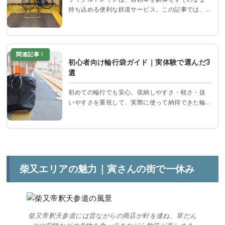
持ち込める便利な鉄道サービス。この記事では、
関東でおすすめの路線を4つ厳選し、それぞれの特
徴や魅力、活用ポイントをわかりやすく解説しま
す。
関連記事！
初心者向け輪行袋ガイド｜実体験で選んだ3
選
初めての輪行でも安心。収納しやすさ・軽さ・扱
いやすさを重視して、実際に使って納得できた輪
行袋を3つだけ厳選紹介。補助カバーやサイズ違い
モデルの選び方もわかりやすく解説します。
柴又エリアの魅力｜寅さんの街で一休み
柴又帝釈天参道には昔ながらの商店が軒を連ね、草だん