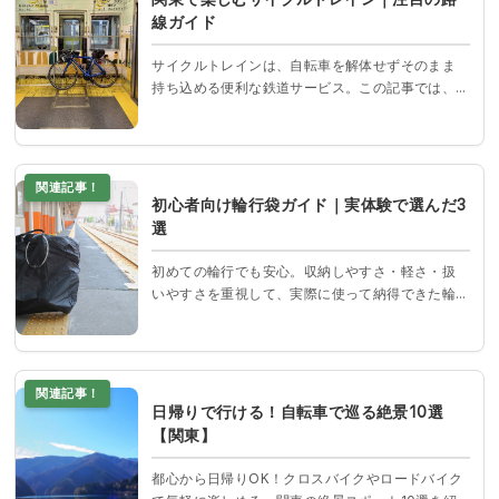
線ガイド
サイクルトレインは、自転車を解体せずそのまま
持ち込める便利な鉄道サービス。この記事では、
関東でおすすめの路線を4つ厳選し、それぞれの特
徴や魅力、活用ポイントをわかりやすく解説しま
す。
関連記事！
初心者向け輪行袋ガイド｜実体験で選んだ3
選
初めての輪行でも安心。収納しやすさ・軽さ・扱
いやすさを重視して、実際に使って納得できた輪
行袋を3つだけ厳選紹介。
関連記事！
日帰りで行ける！自転車で巡る絶景10選
【関東】
都心から日帰りOK！クロスバイクやロードバイク