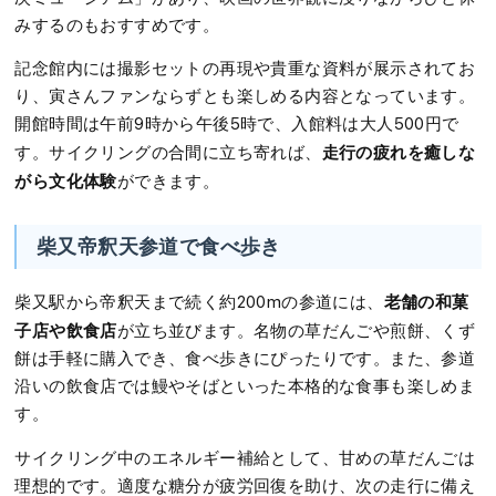
みするのもおすすめです。
記念館内には撮影セットの再現や貴重な資料が展示されてお
り、寅さんファンならずとも楽しめる内容となっています。
開館時間は午前9時から午後5時で、入館料は大人500円で
走行の疲れを癒しな
す。サイクリングの合間に立ち寄れば、
がら文化体験
ができます。
柴又帝釈天参道で食べ歩き
老舗の和菓
柴又駅から帝釈天まで続く約200mの参道には、
子店や飲食店
が立ち並びます。名物の草だんごや煎餅、くず
餅は手軽に購入でき、食べ歩きにぴったりです。また、参道
沿いの飲食店では鰻やそばといった本格的な食事も楽しめま
す。
サイクリング中のエネルギー補給として、甘めの草だんごは
理想的です。適度な糖分が疲労回復を助け、次の走行に備え