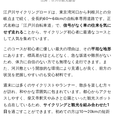
出典：市川市観光協会
江戸川サイクリングロードは、東京湾河口から利根川との分
岐点まで続く、全長約60〜64kmの自転車専用道路です。正
信号がなく車の往来を気に
式名称は「江戸川自転車道」で、
せず走れる
ことから、サイクリング初心者に最適なコースと
して人気を集めています。
平坦な地形
このコースが初心者に優しい最大の理由は、その
にあります。標高差がほとんどなく、急な坂道や難所がない
ため、体力に自信のない方でも無理なく走行できます。ま
た、河川敷という開放的な環境により見通しが良く、前方の
状況を把握しやすいのも安心材料です。
週末には多くのサイクリストやランナー、散歩を楽しむ方々
が訪れ、和やかな雰囲気に包まれています。都心からアクセ
スしやすく、柴又帝釈天やみさと公園といった観光スポット
サイクリングと観光を組み合わせた1
も点在しているため、
日
を過ごすことができます。初めての方は10〜20kmの短距