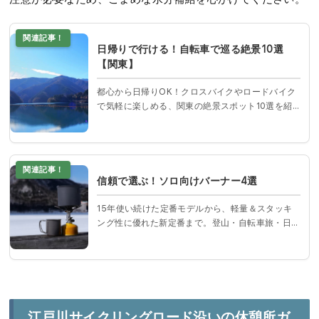
関連記事！
日帰りで行ける！自転車で巡る絶景10選
【関東】
都心から日帰りOK！クロスバイクやロードバイク
で気軽に楽しめる、関東の絶景スポット10選を紹
介します。海沿いの風景道や湖畔、高原、街並み
など、自転車旅でしか味わえない景色を探しに行
きませんか？
関連記事！
信頼で選ぶ！ソロ向けバーナー4選
15年使い続けた定番モデルから、軽量＆スタッキ
ング性に優れた新定番まで。登山・自転車旅・日
帰りハイクに最適なソロ用バーナー4選を厳選紹
介。用途別の選び方とリアルな使い心地を比較形
式でわかりやすく解説！
江戸川サイクリングロード沿いの休憩所ガ