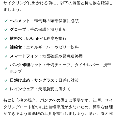
サイクリングに出かける前に、以下の装備と持ち物を確認し
ましょう。
ヘルメット
：転倒時の頭部保護に必須
グローブ
：手の保護と滑り止め
飲料水
：500ml〜1L程度を携行
補給食
：エネルギーバーやゼリー飲料
スマートフォン
：地図確認や緊急連絡用
パンク修理キット
：予備チューブ、タイヤレバー、携帯
ポンプ
日焼け止め・サングラス
：日差し対策
レインウェア
：天候急変に備えて
パンクへの備え
特に初心者の場合、
は重要です。江戸川サイ
クリングロード沿いには自転車店が少ないため、簡単な修理
ができるよう最低限の工具を携行しましょう。また、春と秋