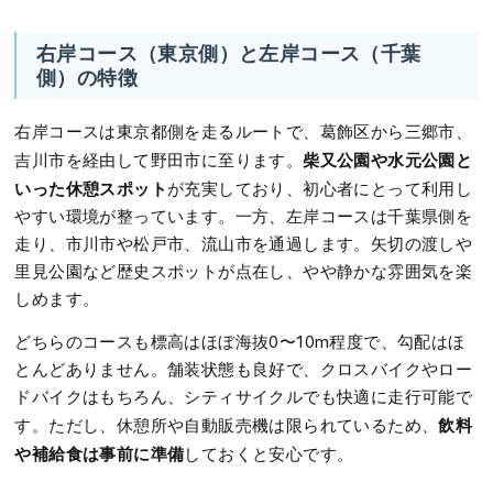
右岸コース（東京側）と左岸コース（千葉
側）の特徴
右岸コースは東京都側を走るルートで、葛飾区から三郷市、
柴又公園や水元公園と
吉川市を経由して野田市に至ります。
いった休憩スポット
が充実しており、初心者にとって利用し
やすい環境が整っています。一方、左岸コースは千葉県側を
走り、市川市や松戸市、流山市を通過します。矢切の渡しや
里見公園など歴史スポットが点在し、やや静かな雰囲気を楽
しめます。
どちらのコースも標高はほぼ海抜0〜10m程度で、勾配はほ
とんどありません。舗装状態も良好で、クロスバイクやロー
ドバイクはもちろん、シティサイクルでも快適に走行可能で
飲料
す。ただし、休憩所や自動販売機は限られているため、
や補給食は事前に準備
しておくと安心です。