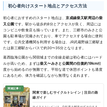
初心者向けスタート地点とアクセス方法
京成線柴又駅周辺の柴
初心者におすすめのスタート地点は、
又公園
です。駅から徒歩約8分とアクセスが良く、周辺には
コンビニや飲食店も揃っています。また、三郷市のみさと公
園も駐車場が完備されており、車でアクセスする場合に便利
です。公共交通機関を利用する場合は、JR武蔵野線三郷駅ま
たは新三郷駅からバスで約30〜35分となります。
葛西臨海公園から関宿城までの全線走破は初心者にはハード
柴又〜みさと公園間の往復約19km
ルが高いため、まずは
程
度から始めるのが無難です。平坦な道で休憩ポイントも適度
にあるため、体力を確認しながら無理なく走れます。
関連記事！
関東で楽しむサイクルトレイン｜注目の路
線ガイド
サイクルトレインは、自転車を解体せずそのまま