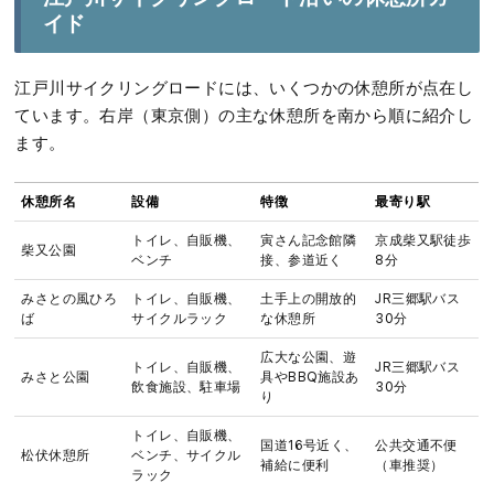
イド
江戸川サイクリングロードには、いくつかの休憩所が点在し
ています。右岸（東京側）の主な休憩所を南から順に紹介し
ます。
休憩所名
設備
特徴
最寄り駅
トイレ、自販機、
寅さん記念館隣
京成柴又駅徒歩
柴又公園
ベンチ
接、参道近く
8分
みさとの風ひろ
トイレ、自販機、
土手上の開放的
JR三郷駅バス
ば
サイクルラック
な休憩所
30分
広大な公園、遊
トイレ、自販機、
JR三郷駅バス
みさと公園
具やBBQ施設あ
飲食施設、駐車場
30分
り
トイレ、自販機、
国道16号近く、
公共交通不便
松伏休憩所
ベンチ、サイクル
補給に便利
（車推奨）
ラック