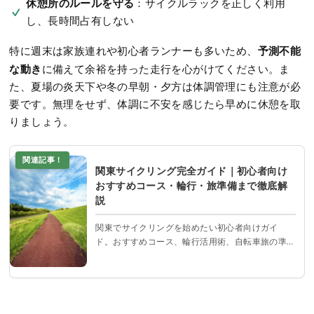
休憩所のルールを守る
：サイクルラックを正しく利用
し、長時間占有しない
予測不能
特に週末は家族連れや初心者ランナーも多いため、
な動き
に備えて余裕を持った走行を心がけてください。ま
た、夏場の炎天下や冬の早朝・夕方は体調管理にも注意が必
要です。無理をせず、体調に不安を感じたら早めに休憩を取
りましょう。
関連記事！
関東サイクリング完全ガイド｜初心者向け
おすすめコース・輪行・旅準備まで徹底解
説
関東でサイクリングを始めたい初心者向けガイ
ド。おすすめコース、輪行活用術、自転車旅の準
備や予算まで徹底解説！次の休日は、自転車旅に
出かけよう。