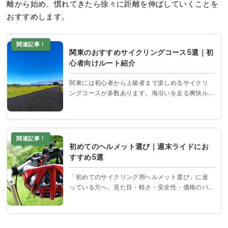
離から始め、慣れてきたら徐々に距離を伸ばしていくことを
おすすめします。
関連記事！
関東のおすすめサイクリングコース5選｜初
心者向けルート紹介
関東には初心者から上級者まで楽しめるサイクリ
ングコースが多数あります。海沿いを走る爽快ル
ートや、自然豊かな森林道、歴史感じる街道ま
で、バリエーションも豊富。本記事では、関東の
中でも特に人気のあるおすすめサイクリングスポ
ットを厳選して紹介します。
関連記事！
初めてのヘルメット選び｜週末ライドにお
すすめ5選
「初めてのサイクリング用ヘルメット選び」に迷
っている方へ。見た目・軽さ・安全性・価格のバ
ランスに優れたおすすめ5モデルを厳選紹介。クロ
スバイクやロードバイクにぴったりの入門モデル
を比較表でわかりやすく解説します。