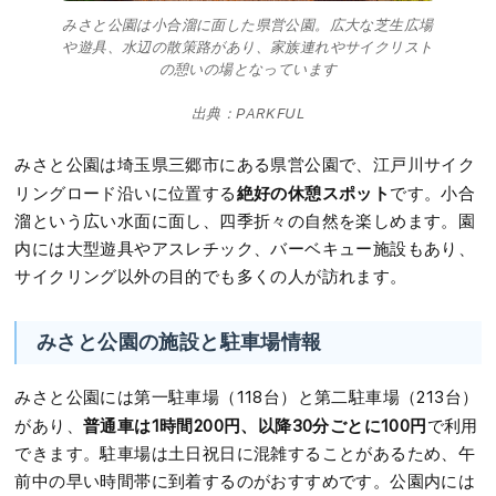
みさと公園は小合溜に面した県営公園。広大な芝生広場
や遊具、水辺の散策路があり、家族連れやサイクリスト
の憩いの場となっています
出典：PARKFUL
みさと公園は埼玉県三郷市にある県営公園で、江戸川サイク
絶好の休憩スポット
リングロード沿いに位置する
です。小合
溜という広い水面に面し、四季折々の自然を楽しめます。園
内には大型遊具やアスレチック、バーベキュー施設もあり、
サイクリング以外の目的でも多くの人が訪れます。
みさと公園の施設と駐車場情報
みさと公園には第一駐車場（118台）と第二駐車場（213台）
普通車は1時間200円、以降30分ごとに100円
があり、
で利用
できます。駐車場は土日祝日に混雑することがあるため、午
前中の早い時間帯に到着するのがおすすめです。公園内には