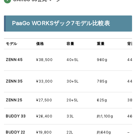
PaaGo WORKSザック7モデル比較表
モデル
価格
容量
重量
背面
ZENN 45
¥38,500
40+5L
960g
44-
ZENN 35
¥33,000
30+5L
785g
44-
ZENN 25
¥27,500
20+5L
625g
38-
BUDDY 33
¥26,400
33L
約1,100g
46-
BUDDY 22
¥19,800
22L
約640g
–