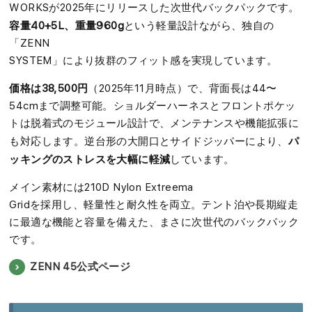
WORKSが2025年にリリースした次世代バックパックです。
容量40+5L、重量960g
という軽量設計ながら、独自の
「ZENN
SYSTEM」により抜群のフィット感を実現しています。
価格は38,500円
（2025年11月時点）で、背面長は44〜
54cmまで調整可能。ショルダーハーネスとフロントポケッ
トは脱着式のモジュール設計で、メンテナンスや機能拡張に
パ
も対応します。逆台形の大開口とサイドジッパーにより、
ッキングのストレスを大幅に軽減
しています。
メイン素材には210D Nylon Extreema
Gridを採用し、軽量性と耐久性を両立。テント泊や長期縦走
に最適な機能と容量を備えた、まさに次世代のバックパック
です。
ZENN 45公式ページ