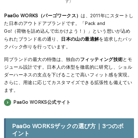
す）
PaaGo WORKS（パーゴワークス）
は、2011年にスタートし
た日本のアウトドアブランドです。「Pack and
Go!（荷物を詰め込んで出かけよう！）」という想いが込め
日本の山の最適解
られたブランド名の通り、
を追求したバッ
クパック作りを行っています。
フィッティング技術
同ブランドの最大の特徴は、独自の
とモ
ジュール設計です。日本人の体型を徹底的に研究し、ショル
ダーハーネスの支点を下げることで高いフィット感を実現。
さらに、用途に応じてカスタマイズできる拡張性も備えてい
ます。
PaaGo WORKS公式サイト
PaaGo WORKSザックの選び方｜3つのポ
イント