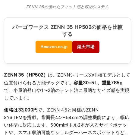
ZENN 35の優れたフィット感と収納システム
パーゴワークス ZENN 35 HP502の価格を比較
する
Amazon.co.jp
楽天市場
ZENN 35（HP502）
は、ZENNシリーズの中核モデルとして
容量30+5L、重量785g
位置付けられる万能ザックです。
で、小屋泊登山や1〜2泊のテント泊に最適なサイズ感を実現
しています。
価格は33,000円
で、ZENN 45と同様のZENN
SYSTEMを搭載。背面長44〜54cmの調整機能により、幅広
い体型に対応します。500mlボトル2本が入るサイドポケッ
トや、スマホ収納可能なショルダーハーネスポケットなど、