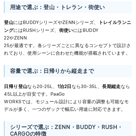
用途で選ぶ：登山・トレラン・街使い
登山
トレイルランニ
にはBUDDYシリーズやZENNシリーズ、
ング
街使い
にはRUSHシリーズ、
にはBUDDY
22やZENN
25が最適です。各シリーズごとに異なるコンセプトで設計さ
れており、使用シーンに合わせた機能が搭載されています。
容量で選ぶ：日帰りから縦走まで
日帰り登山
1泊2日
長期縦走
なら20-25L、
なら30-35L、
なら
45L以上が目安です。PaaGo
WORKSでは、モジュール設計により容量の調整も可能なモ
デルが多く、一つのザックで幅広い用途に対応できます。
シリーズで選ぶ：ZENN・BUDDY・RUSH・
CARGOの特徴