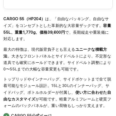
CARGO 55（HP204）
は、「自由なパッキング、自由なサ
容量
イズ」をコンセプトとした革新的な大容量ザックです。
55L、重量1,770g、価格39,600円
で、長期縦走や重装備に
対応します。
ユニークな積載方
最大の特徴は、現代版背負子とも言える
法
。大きなフロントパネルとサイドベルトにより、不定形な
道具でも確実にホールドできます。サイドベルト調整により
0〜55Lまでの大幅な容量変更も可能です。
トップリッドやインナーバッグ、サイドポケットまで全て脱
着可能なモジュール設計。15Lと30Lのインナーバッグ、サ
使い方に合わせた自
イドバッグ、ボトルホルダーが付属し、
由なカスタマイズ
が可能です。軽量アルミフレームと硬質フ
ォームのバックパネルが、重い荷物もしっかり支えます。
CARGO 55公式ページ