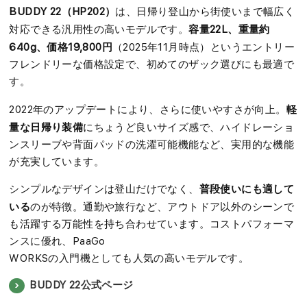
BUDDY 22（HP202）
は、日帰り登山から街使いまで幅広く
容量22L、重量約
対応できる汎用性の高いモデルです。
640g、価格19,800円
（2025年11月時点）というエントリー
フレンドリーな価格設定で、初めてのザック選びにも最適で
す。
軽
2022年のアップデートにより、さらに使いやすさが向上。
量な日帰り装備
にちょうど良いサイズ感で、ハイドレーショ
ンスリーブや背面パッドの洗濯可能機能など、実用的な機能
が充実しています。
普段使いにも適して
シンプルなデザインは登山だけでなく、
いる
のが特徴。通勤や旅行など、アウトドア以外のシーンで
も活躍する万能性を持ち合わせています。コストパフォーマ
ンスに優れ、PaaGo
WORKSの入門機としても人気の高いモデルです。
BUDDY 22公式ページ