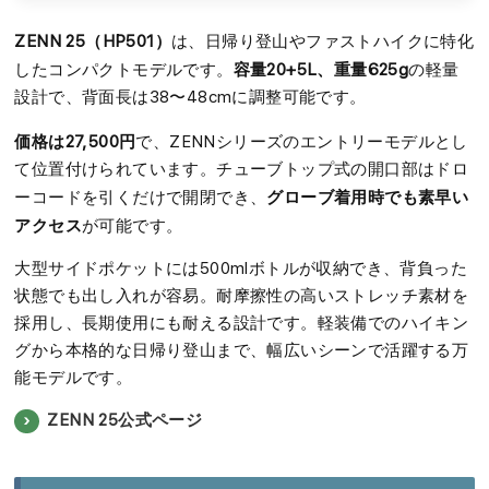
ZENN 25（HP501）
は、日帰り登山やファストハイクに特化
容量20+5L、重量625g
したコンパクトモデルです。
の軽量
設計で、背面長は38〜48cmに調整可能です。
価格は27,500円
で、ZENNシリーズのエントリーモデルとし
て位置付けられています。チューブトップ式の開口部はドロ
グローブ着用時でも素早い
ーコードを引くだけで開閉でき、
アクセス
が可能です。
大型サイドポケットには500mlボトルが収納でき、背負った
状態でも出し入れが容易。耐摩擦性の高いストレッチ素材を
採用し、長期使用にも耐える設計です。軽装備でのハイキン
グから本格的な日帰り登山まで、幅広いシーンで活躍する万
能モデルです。
ZENN 25公式ページ