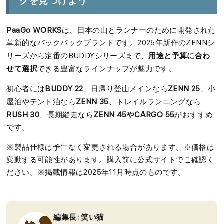
クを見つけよう
PaaGo WORKS
は、日本の山とランナーのために開発された
革新的なバックパックブランドです。2025年新作のZENNシ
用途と予算に合わ
リーズから定番のBUDDYシリーズまで、
せて選択
できる豊富なラインナップが魅力です。
BUDDY 22
ZENN 25
初心者には
、日帰り登山メインなら
、小
ZENN 35
屋泊やテント泊なら
、トレイルランニングなら
RUSH 30
ZENN 45やCARGO 55
、長期縦走なら
がおすすめ
です。
※製品仕様は予告なく変更される場合があります。※価格は
変動する可能性があります。購入前に公式サイトでご確認く
ださい。※掲載情報は2025年11月時点のものです。
編集長: 笑い猫