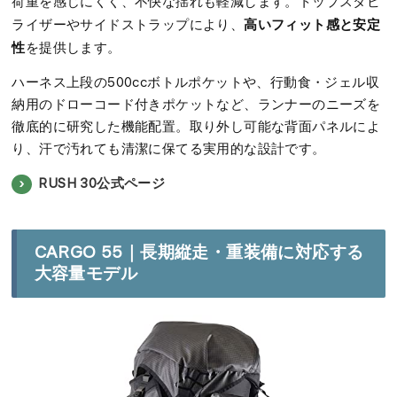
荷重を感じにくく、不快な揺れも軽減します。トップスタビ
高いフィット感と安定
ライザーやサイドストラップにより、
性
を提供します。
ハーネス上段の500ccボトルポケットや、行動食・ジェル収
納用のドローコード付きポケットなど、ランナーのニーズを
徹底的に研究した機能配置。取り外し可能な背面パネルによ
り、汗で汚れても清潔に保てる実用的な設計です。
RUSH 30公式ページ
CARGO 55｜長期縦走・重装備に対応する
大容量モデル