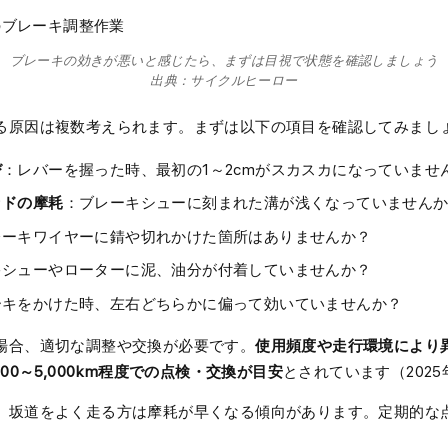
ブレーキの効きが悪いと感じたら、まずは目視で状態を確認しましょう
出典：サイクルヒーロー
る原因は複数考えられます。まずは以下の項目を確認してみまし
び
：レバーを握った時、最初の1～2cmがスカスカになっていませ
ッドの摩耗
：ブレーキシューに刻まれた溝が浅くなっていません
レーキワイヤーに錆や切れかけた箇所はありませんか？
キシューやローターに泥、油分が付着していませんか？
ーキをかけた時、左右どちらかに偏って効いていませんか？
使用頻度や走行環境により
場合、適切な調整や交換が必要です。
00～5,000km程度での点検・交換が目安
とされています（2025
、坂道をよく走る方は摩耗が早くなる傾向があります。定期的な