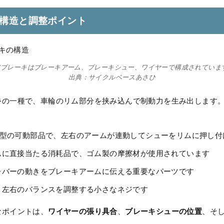
本構造と調整ポイント
Vブレーキはブレーキアーム、ブレーキシュー、ワイヤーで構成されていま
出典：サイクルベースあさひ
キ
の一種で、車輪のリム部分を挟み込んで制動力を生み出します
字型の可動部品で、左右のアームが連動してシューをリムに押し付
ムに直接当たる消耗品で、ゴム製の摩擦材が使用されています
レバーの動きをブレーキアームに伝える重要なパーツです
：左右のバランスを調整する小さなネジです
ワイヤーの張り具合
ブレーキシューの位置
なポイントは、
、
、そ