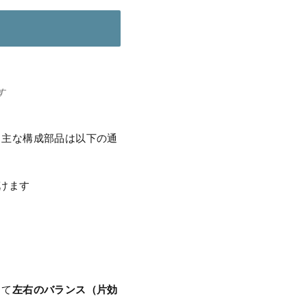
す
。主な構成部品は以下の通
けます
左右のバランス（片効
して