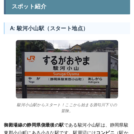
スポット紹介
A: 駿河小山駅（スタート地点）
駿河小山駅からスタート！ここから始まる酒匂川下りの
冒険。
御殿場線の静岡県側最後の駅
である駿河小山駅は、静岡県駿
コンビニ
東郡小山町にある小さな駅です。駅周辺には
（駅か