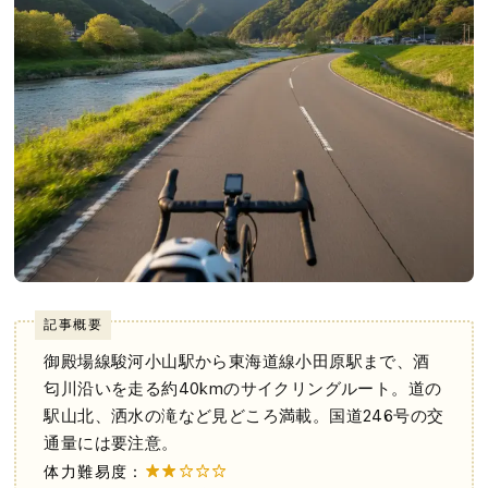
記事概要
御殿場線駿河小山駅から東海道線小田原駅まで、酒
匂川沿いを走る約40kmのサイクリングルート。道の
駅山北、洒水の滝など見どころ満載。国道246号の交
通量には要注意。
体力難易度：
★★☆☆☆