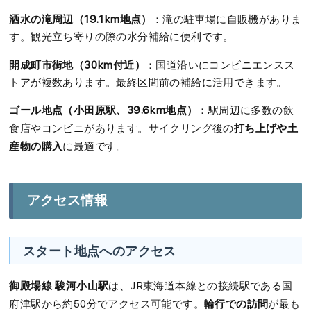
洒水の滝周辺（19.1km地点）
：滝の駐車場に自販機がありま
す。観光立ち寄りの際の水分補給に便利です。
開成町市街地（30km付近）
：国道沿いにコンビニエンスス
トアが複数あります。最終区間前の補給に活用できます。
ゴール地点（小田原駅、39.6km地点）
：駅周辺に多数の飲
打ち上げや土
食店やコンビニがあります。サイクリング後の
産物の購入
に最適です。
アクセス情報
スタート地点へのアクセス
御殿場線 駿河小山駅
は、JR東海道本線との接続駅である国
輪行での訪問
府津駅から約50分でアクセス可能です。
が最も