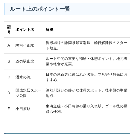
ルート上のポイント一覧
記
ポイント名
解説
号
御殿場線の静岡県最東端駅。輪行解除後のスター
A
駿河小山駅
ト地点。
ルート中間の重要な補給・休憩ポイント。地元野
B
道の駅山北
菜や軽食が充実。
日本の滝百選に選ばれた名瀑。立ち寄り観光にお
C
洒水の滝
すすめ。
開成水辺スポー
酒匂川沿いの静かな休憩スポット。後半戦の準備
D
ツ公園
地点。
東海道線・小田急線の乗り入れ駅。ゴール後の帰
E
小田原駅
路も便利。