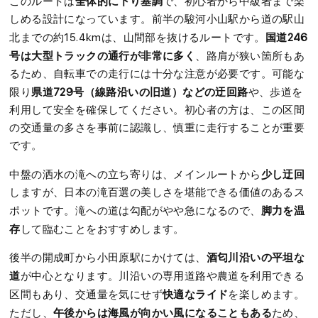
全体的に下り基調
このルートは
で、初心者から中級者まで楽
しめる設計になっています。前半の駿河小山駅から道の駅山
国道246
北までの約15.4kmは、山間部を抜けるルートです。
号は大型トラックの通行が非常に多く
、路肩が狭い箇所もあ
るため、自転車での走行には十分な注意が必要です。可能な
県道729号（線路沿いの旧道）などの迂回路
限り
や、歩道を
利用して安全を確保してください。初心者の方は、この区間
の交通量の多さを事前に認識し、慎重に走行することが重要
です。
少し迂回
中盤の洒水の滝への立ち寄りは、メインルートから
しますが、日本の滝百選の美しさを堪能できる価値のあるス
脚力を温
ポットです。滝への道は勾配がやや急になるので、
存
して臨むことをおすすめします。
酒匂川沿いの平坦な
後半の開成町から小田原駅にかけては、
道
が中心となります。川沿いの専用道路や農道を利用できる
快適なライド
区間もあり、交通量を気にせず
を楽しめます。
午後からは海風が向かい風になることもある
ただし、
ため、