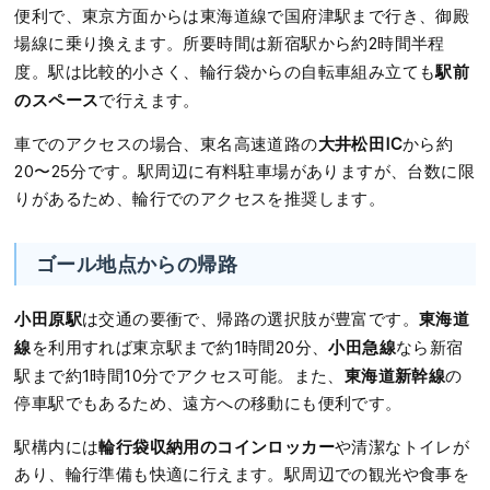
便利で、東京方面からは東海道線で国府津駅まで行き、御殿
場線に乗り換えます。所要時間は新宿駅から約2時間半程
駅前
度。駅は比較的小さく、輪行袋からの自転車組み立ても
のスペース
で行えます。
大井松田IC
車でのアクセスの場合、東名高速道路の
から約
20〜25分です。駅周辺に有料駐車場がありますが、台数に限
りがあるため、輪行でのアクセスを推奨します。
ゴール地点からの帰路
小田原駅
東海道
は交通の要衝で、帰路の選択肢が豊富です。
線
小田急線
を利用すれば東京駅まで約1時間20分、
なら新宿
東海道新幹線
駅まで約1時間10分でアクセス可能。また、
の
停車駅でもあるため、遠方への移動にも便利です。
輪行袋収納用のコインロッカー
駅構内には
や清潔なトイレが
あり、輪行準備も快適に行えます。駅周辺での観光や食事を