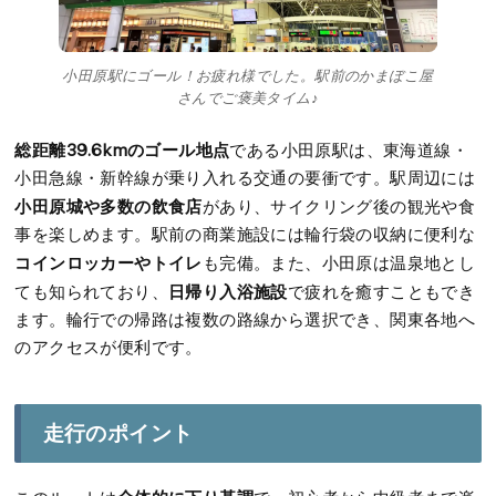
小田原駅にゴール！お疲れ様でした。駅前のかまぼこ屋
さんでご褒美タイム♪
総距離39.6kmのゴール地点
である小田原駅は、東海道線・
小田急線・新幹線が乗り入れる交通の要衝です。駅周辺には
小田原城や多数の飲食店
があり、サイクリング後の観光や食
事を楽しめます。駅前の商業施設には輪行袋の収納に便利な
コインロッカーやトイレ
も完備。また、小田原は温泉地とし
日帰り入浴施設
ても知られており、
で疲れを癒すこともでき
ます。輪行での帰路は複数の路線から選択でき、関東各地へ
のアクセスが便利です。
走行のポイント