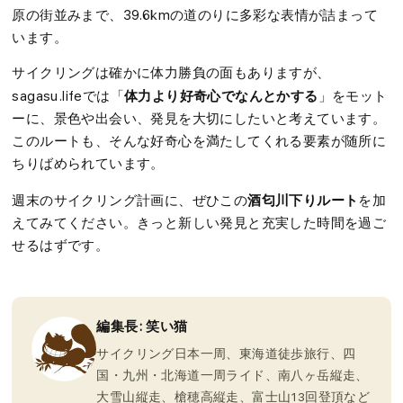
原の街並みまで、39.6kmの道のりに多彩な表情が詰まって
います。
サイクリングは確かに体力勝負の面もありますが、
体力より好奇心でなんとかする
sagasu.lifeでは「
」をモット
ーに、景色や出会い、発見を大切にしたいと考えています。
このルートも、そんな好奇心を満たしてくれる要素が随所に
ちりばめられています。
酒匂川下りルート
週末のサイクリング計画に、ぜひこの
を加
えてみてください。きっと新しい発見と充実した時間を過ご
せるはずです。
編集長: 笑い猫
サイクリング日本一周、東海道徒歩旅行、四
国・九州・北海道一周ライド、南八ヶ岳縦走、
大雪山縦走、槍穂高縦走、富士山13回登頂など