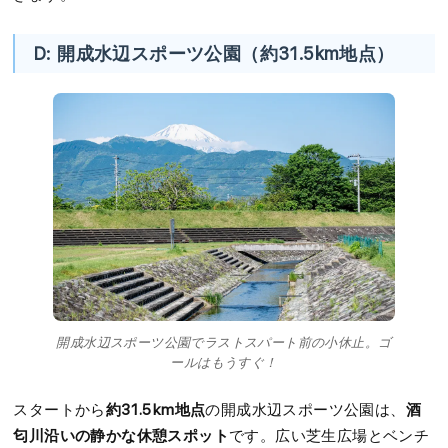
D: 開成水辺スポーツ公園（約31.5km地点）
開成水辺スポーツ公園でラストスパート前の小休止。ゴ
ールはもうすぐ！
約31.5km地点
酒
スタートから
の開成水辺スポーツ公園は、
匂川沿いの静かな休憩スポット
です。広い芝生広場とベンチ