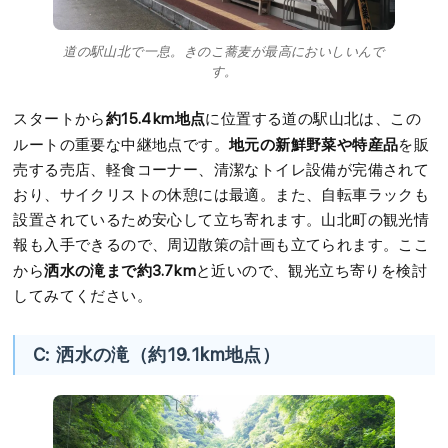
道の駅山北で一息。きのこ蕎麦が最高においしいんで
す。
約15.4km地点
スタートから
に位置する道の駅山北は、この
地元の新鮮野菜や特産品
ルートの重要な中継地点です。
を販
売する売店、軽食コーナー、清潔なトイレ設備が完備されて
おり、サイクリストの休憩には最適。また、自転車ラックも
設置されているため安心して立ち寄れます。山北町の観光情
報も入手できるので、周辺散策の計画も立てられます。ここ
洒水の滝まで約3.7km
から
と近いので、観光立ち寄りを検討
してみてください。
C: 洒水の滝（約19.1km地点）