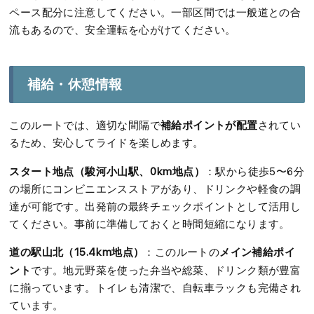
ペース配分に注意してください。一部区間では一般道との合
流もあるので、安全運転を心がけてください。
補給・休憩情報
補給ポイントが配置
このルートでは、適切な間隔で
されてい
るため、安心してライドを楽しめます。
スタート地点（駿河小山駅、0km地点）
：駅から徒歩5〜6分
の場所にコンビニエンスストアがあり、ドリンクや軽食の調
達が可能です。出発前の最終チェックポイントとして活用し
てください。事前に準備しておくと時間短縮になります。
道の駅山北（15.4km地点）
メイン補給ポイ
：このルートの
ント
です。地元野菜を使った弁当や総菜、ドリンク類が豊富
に揃っています。トイレも清潔で、自転車ラックも完備され
ています。