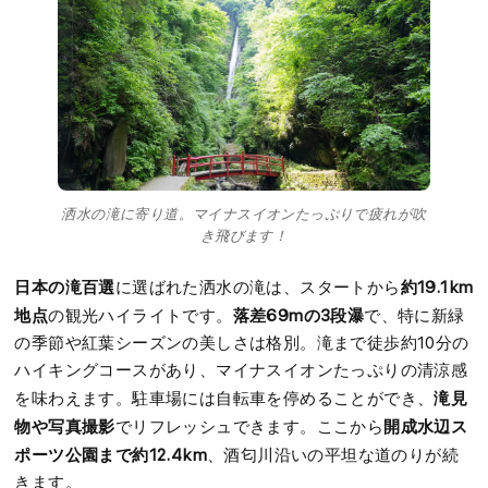
洒水の滝に寄り道。マイナスイオンたっぷりで疲れが吹
き飛びます！
日本の滝百選
約19.1km
に選ばれた洒水の滝は、スタートから
地点
落差69mの3段瀑
の観光ハイライトです。
で、特に新緑
の季節や紅葉シーズンの美しさは格別。滝まで徒歩約10分の
ハイキングコースがあり、マイナスイオンたっぷりの清涼感
滝見
を味わえます。駐車場には自転車を停めることができ、
物や写真撮影
開成水辺ス
でリフレッシュできます。ここから
ポーツ公園まで約12.4km
、酒匂川沿いの平坦な道のりが続
きます。