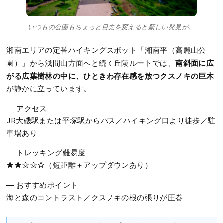
いつもの公園もちょっと目先を変えると新しい発見が。
湘南エリアの定番ハイキングスポット「湘南平（高麗山公
南斜面に広
園）」から浅間山方面へと続く丘陵ルートでは、
がる広葉樹林の中に、ひときわ存在感を放つクスノキの巨木
が静かに立っています。
― アクセス
JR大磯駅または平塚駅からバス／ハイキング口より徒歩／駐
車場あり
― トレッキング難易度
★★☆☆☆（短距離＋アップダウンあり）
― おすすめポイント
海と森のコントラスト／クスノキの根の張りが圧巻