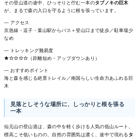
タブノキの巨木
その登山道の途中、ひっそりと佇む一本の
が、まるで森の入口を守るように根を張っています。
― アクセス
京急線・逗子・葉山駅からバス＋登山口まで徒歩／駐車場少
なめ
― トレッキング難易度
★☆☆☆☆（距離短め・アップダウンあり）
― おすすめポイント
海と森を感じる絶景トレイル／南国らしい生命力あふれる巨
木
見落としそうな場所に、しっかりと根を張る
一本
仙元山の登山道は、森の中を軽く歩ける人気の低山ルート。
タ
標高こそ低いものの、自然の雰囲気は濃く、途中で現れる