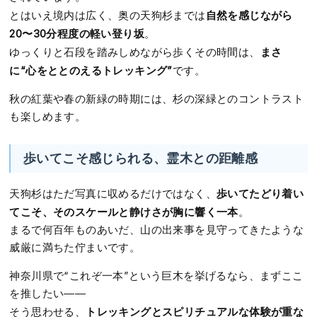
自然を感じながら
とはいえ境内は広く、奥の天狗杉までは
20〜30分程度の軽い登り坂
。
まさ
ゆっくりと石段を踏みしめながら歩くその時間は、
に“心をととのえるトレッキング”
です。
秋の紅葉や春の新緑の時期には、杉の深緑とのコントラスト
も楽しめます。
歩いてこそ感じられる、霊木との距離感
歩いてたどり着い
天狗杉はただ写真に収めるだけではなく、
てこそ、そのスケールと静けさが胸に響く一本
。
まるで何百年ものあいだ、山の出来事を見守ってきたような
威厳に満ちた佇まいです。
神奈川県で“これぞ一本”という巨木を挙げるなら、まずここ
を推したい――
トレッキングとスピリチュアルな体験が重な
そう思わせる、