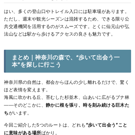
はい、多くの登山口やトレイル入口には駐車場があります。
ただし、週末や観光シーズンは混雑するため、できる限り公
共交通機関を活用するのがスムーズです。とくに仙元山や弘
法山などは駅から歩けるアクセスの良さも魅力です。
まとめ｜神奈川の森で、“歩いて出会う一
本”を探しに行こう
神奈川県の自然は、都会からほんの少し離れるだけで、驚く
ほど表情を変えます。
海風に吹かれる丘、苔むした杉並木、山あいに広がるブナ林
静かに根を張り、時を刻み続ける巨木た
――そのどこかに、
ち
がいます。
“歩いて出会う”こと
今回ご紹介した5つのルートは、どれも
に意味がある場所
ばかり。