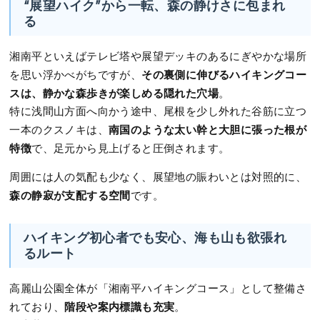
“展望ハイク”から一転、森の静けさに包まれ
る
湘南平といえばテレビ塔や展望デッキのあるにぎやかな場所
その裏側に伸びるハイキングコー
を思い浮かべがちですが、
スは、静かな森歩きが楽しめる隠れた穴場
。
特に浅間山方面へ向かう途中、尾根を少し外れた谷筋に立つ
南国のような太い幹と大胆に張った根が
一本のクスノキは、
特徴
で、足元から見上げると圧倒されます。
周囲には人の気配も少なく、展望地の賑わいとは対照的に、
森の静寂が支配する空間
です。
ハイキング初心者でも安心、海も山も欲張れ
るルート
高麗山公園全体が「湘南平ハイキングコース」として整備さ
階段や案内標識も充実
れており、
。