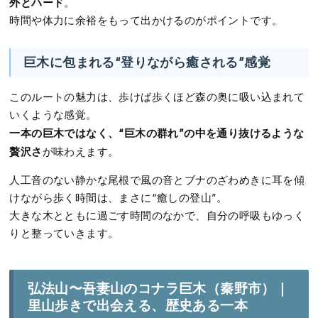
外とハード
。
時間や体力に余裕をもって出かけるのがポイントです。
巨木に包まれる“登りながら癒される”感覚
このルートの魅力は、歩けば歩くほど森の奥に吸い込まれて
いくような感覚。
一本の巨木ではなく、“巨木の群れ”の中を通り抜けるような
贅沢さ
が味わえます。
人工音のない静かな尾根で風の音とブナのざわめきに耳を傾
けながら歩く時間は、まさに“癒しの登山”。
大きな木とともに過ごす時間のなかで、自分の呼吸もゆっく
りと整っていきます。
弘法山〜吾妻山のコナラ巨木（秦野市）｜
里山歩きで出会える、歴史ある一本