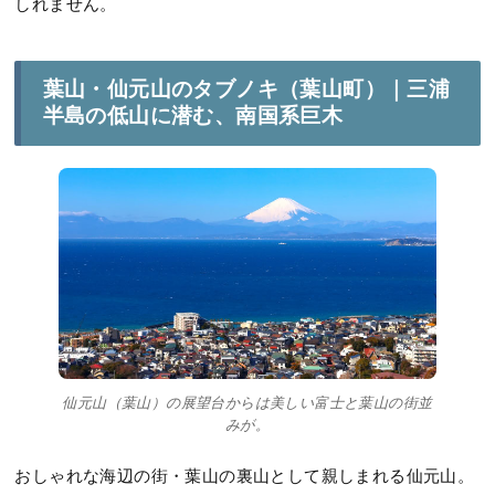
しれません。
葉山・仙元山のタブノキ（葉山町）｜三浦
半島の低山に潜む、南国系巨木
仙元山（葉山）の展望台からは美しい富士と葉山の街並
みが。
おしゃれな海辺の街・葉山の裏山として親しまれる仙元山。