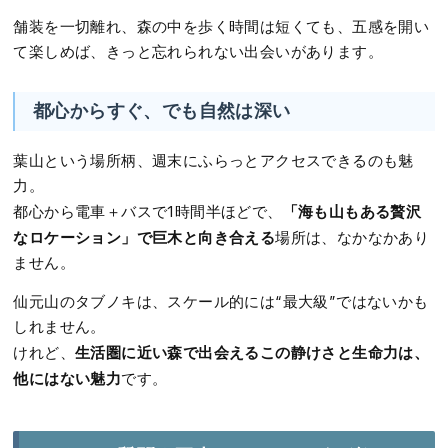
舗装を一切離れ、森の中を歩く時間は短くても、五感を開い
て楽しめば、きっと忘れられない出会いがあります。
都心からすぐ、でも自然は深い
葉山という場所柄、週末にふらっとアクセスできるのも魅
力。
「海も山もある贅沢
都心から電車＋バスで1時間半ほどで、
なロケーション」で巨木と向き合える
場所は、なかなかあり
ません。
仙元山のタブノキは、スケール的には“最大級”ではないかも
しれません。
生活圏に近い森で出会えるこの静けさと生命力は、
けれど、
他にはない魅力
です。