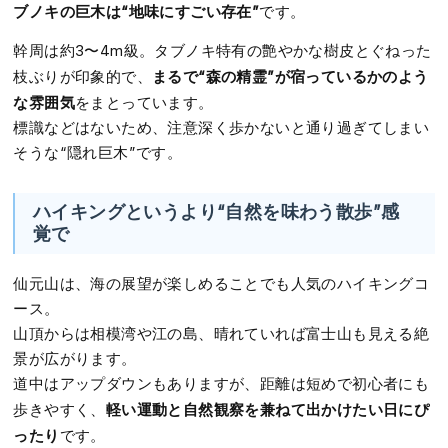
ブノキの巨木は“地味にすごい存在”
です。
幹周は約3〜4m級。タブノキ特有の艶やかな樹皮とぐねった
まるで“森の精霊”が宿っているかのよう
枝ぶりが印象的で、
な雰囲気
をまとっています。
標識などはないため、注意深く歩かないと通り過ぎてしまい
そうな“隠れ巨木”です。
ハイキングというより“自然を味わう散歩”感
覚で
仙元山は、海の展望が楽しめることでも人気のハイキングコ
ース。
山頂からは相模湾や江の島、晴れていれば富士山も見える絶
景が広がります。
道中はアップダウンもありますが、距離は短めで初心者にも
軽い運動と自然観察を兼ねて出かけたい日にぴ
歩きやすく、
ったり
です。