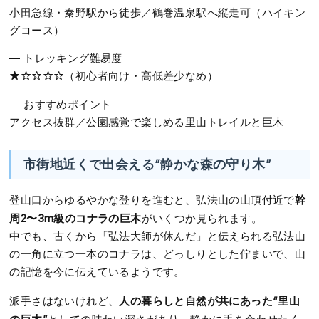
小田急線・秦野駅から徒歩／鶴巻温泉駅へ縦走可（ハイキン
グコース）
― トレッキング難易度
★☆☆☆☆（初心者向け・高低差少なめ）
― おすすめポイント
アクセス抜群／公園感覚で楽しめる里山トレイルと巨木
市街地近くで出会える“静かな森の守り木”
幹
登山口からゆるやかな登りを進むと、弘法山の山頂付近で
周2〜3m級のコナラの巨木
がいくつか見られます。
中でも、古くから「弘法大師が休んだ」と伝えられる弘法山
の一角に立つ一本のコナラは、どっしりとした佇まいで、山
の記憶を今に伝えているようです。
人の暮らしと自然が共にあった“里山
派手さはないけれど、