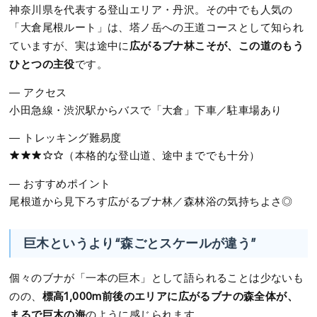
神奈川県を代表する登山エリア・丹沢。その中でも人気の
「大倉尾根ルート」は、塔ノ岳への王道コースとして知られ
広がるブナ林こそが、この道のもう
ていますが、実は途中に
ひとつの主役
です。
― アクセス
小田急線・渋沢駅からバスで「大倉」下車／駐車場あり
― トレッキング難易度
★★★☆☆（本格的な登山道、途中まででも十分）
― おすすめポイント
尾根道から見下ろす広がるブナ林／森林浴の気持ちよさ◎
巨木というより“森ごとスケールが違う”
個々のブナが「一本の巨木」として語られることは少ないも
標高1,000m前後のエリアに広がるブナの森全体が、
のの、
まるで巨木の海
のように感じられます。