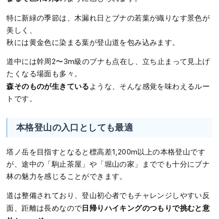
特に新緑の季節は、木漏れ日とブナの若葉が織りなす景色が
美しく、
秋には黄金色に染まる葉が登山道を包み込みます。
道中には幹周2〜3m級のブナも点在し、立ち止まって見上げ
たくなる場面も多々。
森そのものが生きている
ような、そんな感覚を味わえるルー
トです。
本格登山の入口としても最適
塔ノ岳を目指すとなると標高差1,200m以上の本格登山です
が、途中の「駒止茶屋」や「堀山の家」まででも十分にブナ
林の魅力を感じることができます。
道は整備されており、登山初心者でもチャレンジしやすい反
日帰りハイキングのつもりで挑むと意
面、距離は長めなので