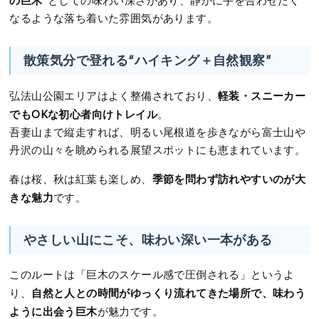
の巨木”
としての味わい深さがあり、静かに手を合わせたく
なるような落ち着いた雰囲気があります。
散策気分で登れる“ハイキング＋自然観察”
軽装・スニーカー
弘法山公園エリアはよく整備されており、
でもOKな初心者向けトレイル
。
吾妻山まで縦走すれば、明るい尾根道を歩きながら富士山や
丹沢の山々を眺められる展望スポットにも恵まれています。
季節を問わず訪れやすいのが大
春は桜、秋は紅葉も楽しめ、
きな魅力
です。
やさしい山にこそ、味わい深い一本がある
このルートは「巨木のスケール感で圧倒される」というよ
自然と人との時間がゆっくり流れてきた場所で、味わう
り、
ように出会う巨木
が魅力です。