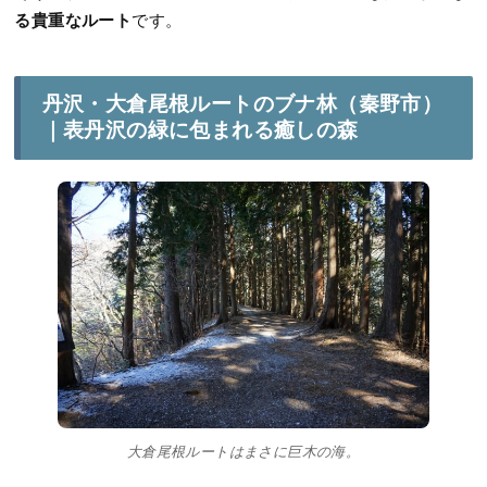
る貴重なルート
です。
丹沢・大倉尾根ルートのブナ林（秦野市）
｜表丹沢の緑に包まれる癒しの森
大倉尾根ルートはまさに巨木の海。