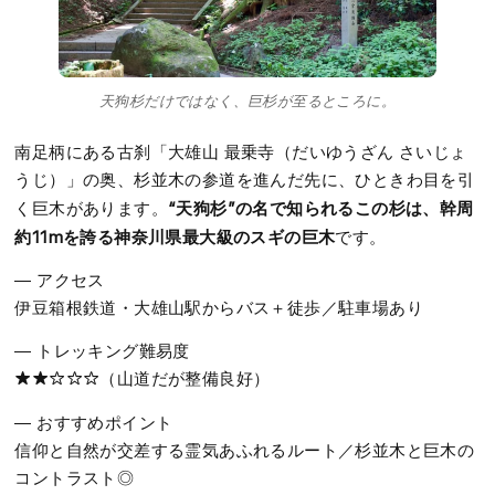
天狗杉だけではなく、巨杉が至るところに。
南足柄にある古刹「大雄山 最乗寺（だいゆうざん さいじょ
うじ）」の奥、杉並木の参道を進んだ先に、ひときわ目を引
“天狗杉”の名で知られるこの杉は、幹周
く巨木があります。
約11mを誇る神奈川県最大級のスギの巨木
です。
― アクセス
伊豆箱根鉄道・大雄山駅からバス＋徒歩／駐車場あり
― トレッキング難易度
★★☆☆☆（山道だが整備良好）
― おすすめポイント
信仰と自然が交差する霊気あふれるルート／杉並木と巨木の
コントラスト◎