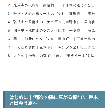
最乗寺の天狗杉（南足柄市）｜修験の道にそびえる霊木の巨杉
丹沢・大倉尾根ルートのブナ林（秦野市）｜表丹沢の緑に包まれる癒しの森
弘法山〜吾妻山のコナラ巨木（秦野市）｜里山歩きで出会える、歴史ある一本
湘南平〜浅間山のクスノキ巨木（平塚市）｜海風に育まれた丘の守り木
葉山・仙元山のタブノキ（葉山町）｜三浦半島の低山に潜む、南国系巨木
よくある質問｜巨木トレッキングを楽しむために知っておきたいこと
まとめ｜神奈川の森で、“歩いて出会う一本”を探しに行こう
はじめに｜“都会の隣に広がる森”で、巨木
と出会う旅へ