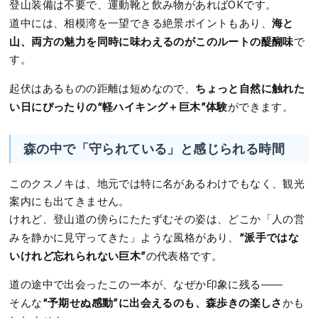
登山装備は不要で、運動靴と飲み物があればOKです。
海と
道中には、相模湾を一望できる絶景ポイントもあり、
山、両方の魅力を同時に味わえるのがこのルートの醍醐味
で
す。
ちょっと自然に触れた
起伏はあるものの距離は短めなので、
い日にぴったりの“軽ハイキング＋巨木”体験
ができます。
森の中で「守られている」と感じられる時間
このクスノキは、地元では特に名があるわけでもなく、観光
案内にも出てきません。
けれど、登山道の傍らにたたずむその姿は、どこか「人の営
“派手ではな
みを静かに見守ってきた」ような風格があり、
いけれど忘れられない巨木”
の代表格です。
道の途中で出会ったこの一本が、なぜか印象に残る――
“予期せぬ感動”に出会えるのも、森歩きの楽しさ
そんな
かも