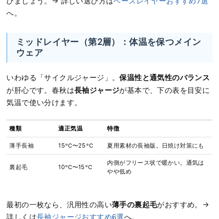
びましょう。→ 詳しい選び方は
ベースレイヤーおすすめ7選
へ。
ミッドレイヤー（第2層）：体温を保つメイン
ウェア
保温性と通気性のバランス
いわゆる「サイクルジャージ」。
長袖ジャージ
が肝心です。春秋は
が基本で、下の表を目安に
気温で使い分けます。
種類
適正気温
特徴
薄手長袖
15℃〜25℃
夏用素材の長袖版。日焼け対策にも
内側がフリース状で暖かい。通気は
裏起毛
10℃〜15℃
やや低め
薄手の裏起毛
最初の一枚なら、汎用性の高い
がおすすめ。→
詳しくは
長袖ジャージおすすめ6選
へ。