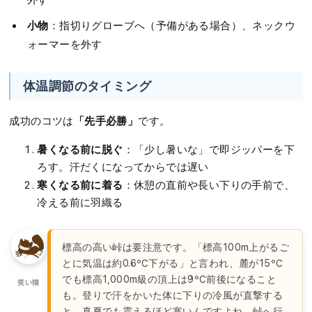
外す
小物
：指切りグローブへ（予備がある場合）、ネックウ
ォーマーを外す
体温調節のタイミング
「先手必勝」
成功のコツは
です。
暑くなる前に脱ぐ
：「少し暑いな」で即ジッパーを下
ろす。汗だくになってからでは遅い
寒くなる前に着る
：休憩の直前や長い下りの手前で、
冷える前に羽織る
標高の高い峠は要注意です。「標高100m上がるご
とに気温は約0.6℃下がる」と言われ、麓が15℃
でも標高1,000m級の頂上は9℃前後になること
笑い猫
も。登りで汗をかいた体に下りの冷風が直撃する
と、真夏でも震えるほど寒いんですよね。峠へ行