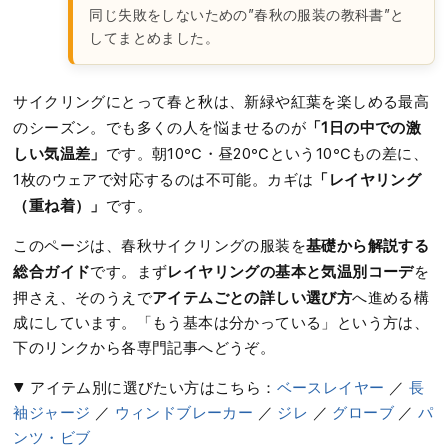
同じ失敗をしないための”春秋の服装の教科書”と
してまとめました。
サイクリングにとって春と秋は、新緑や紅葉を楽しめる最高
「1日の中での激
のシーズン。でも多くの人を悩ませるのが
しい気温差」
です。朝10℃・昼20℃という10℃もの差に、
「レイヤリング
1枚のウェアで対応するのは不可能。カギは
（重ね着）」
です。
基礎から解説する
このページは、春秋サイクリングの服装を
総合ガイド
レイヤリングの基本と気温別コーデ
です。まず
を
アイテムごとの詳しい選び方
押さえ、そのうえで
へ進める構
成にしています。「もう基本は分かっている」という方は、
下のリンクから各専門記事へどうぞ。
▼ アイテム別に選びたい方はこちら：
ベースレイヤー
／
長
袖ジャージ
／
ウィンドブレーカー
／
ジレ
／
グローブ
／
パ
ンツ・ビブ