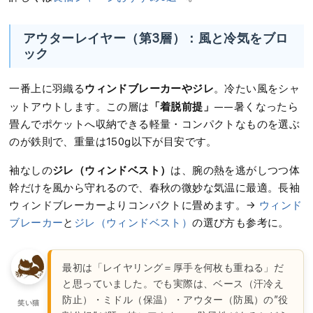
アウターレイヤー（第3層）：風と冷気をブロ
ック
ウィンドブレーカーやジレ
一番上に羽織る
。冷たい風をシャ
「着脱前提」
ットアウトします。この層は
——暑くなったら
畳んでポケットへ収納できる軽量・コンパクトなものを選ぶ
のが鉄則で、重量は150g以下が目安です。
ジレ（ウィンドベスト）
袖なしの
は、腕の熱を逃がしつつ体
幹だけを風から守れるので、春秋の微妙な気温に最適。長袖
ウィンドブレーカーよりコンパクトに畳めます。→
ウィンド
ブレーカー
と
ジレ（ウィンドベスト）
の選び方も参考に。
最初は「レイヤリング＝厚手を何枚も重ねる」だ
と思っていました。でも実際は、ベース（汗冷え
防止）・ミドル（保温）・アウター（防風）の”役
笑い猫