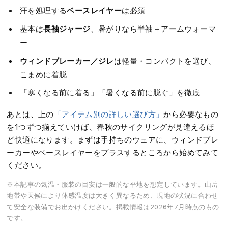
ベースレイヤー
汗を処理する
は必須
長袖ジャージ
基本は
、暑がりなら半袖＋アームウォーマ
ー
ウィンドブレーカー／ジレ
は軽量・コンパクトを選び、
こまめに着脱
「寒くなる前に着る」「暑くなる前に脱ぐ」を徹底
あとは、上の
「アイテム別の詳しい選び方」
から必要なもの
を1つずつ揃えていけば、春秋のサイクリングが見違えるほ
ど快適になります。まずは手持ちのウェアに、ウィンドブレ
ーカーやベースレイヤーをプラスするところから始めてみて
ください。
※本記事の気温・服装の目安は一般的な平地を想定しています。山岳
地帯や天候により体感温度は大きく異なるため、現地の状況に合わせ
て安全な装備でお出かけください。掲載情報は2026年7月時点のもの
です。