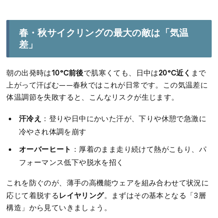
春・秋サイクリングの最大の敵は「気温
差」
10℃前後
20℃近く
朝の出発時は
で肌寒くても、日中は
まで
上がって汗ばむ——春秋ではこれが日常です。この気温差に
体温調節を失敗すると、こんなリスクが生じます。
汗冷え
：登りや日中にかいた汗が、下りや休憩で急激に
冷やされ体調を崩す
オーバーヒート
：厚着のまま走り続けて熱がこもり、パ
フォーマンス低下や脱水を招く
これを防ぐのが、薄手の高機能ウェアを組み合わせて状況に
レイヤリング
応じて着脱する
。まずはその基本となる「3層
構造」から見ていきましょう。