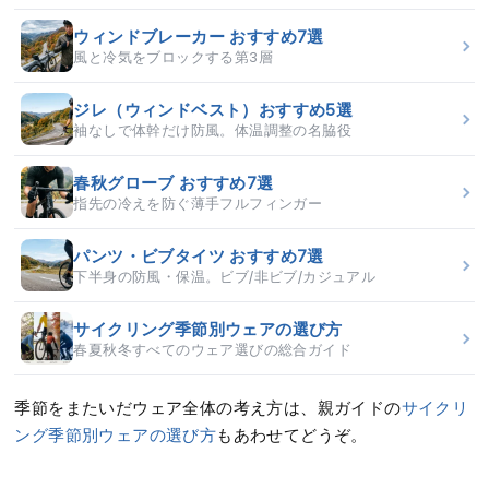
ウィンドブレーカー おすすめ7選
風と冷気をブロックする第3層
ジレ（ウィンドベスト）おすすめ5選
袖なしで体幹だけ防風。体温調整の名脇役
春秋グローブ おすすめ7選
指先の冷えを防ぐ薄手フルフィンガー
パンツ・ビブタイツ おすすめ7選
下半身の防風・保温。ビブ/非ビブ/カジュアル
サイクリング季節別ウェアの選び方
春夏秋冬すべてのウェア選びの総合ガイド
季節をまたいだウェア全体の考え方は、親ガイドの
サイクリ
ング季節別ウェアの選び方
もあわせてどうぞ。