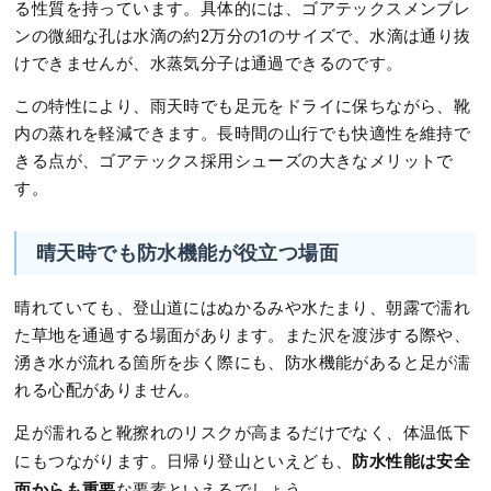
る性質を持っています。具体的には、ゴアテックスメンブレ
ンの微細な孔は水滴の約2万分の1のサイズで、水滴は通り抜
けできませんが、水蒸気分子は通過できるのです。
この特性により、雨天時でも足元をドライに保ちながら、靴
内の蒸れを軽減できます。長時間の山行でも快適性を維持で
きる点が、ゴアテックス採用シューズの大きなメリットで
す。
晴天時でも防水機能が役立つ場面
晴れていても、登山道にはぬかるみや水たまり、朝露で濡れ
た草地を通過する場面があります。また沢を渡渉する際や、
湧き水が流れる箇所を歩く際にも、防水機能があると足が濡
れる心配がありません。
足が濡れると靴擦れのリスクが高まるだけでなく、体温低下
防水性能は安全
にもつながります。日帰り登山といえども、
面からも重要
な要素といえるでしょう。