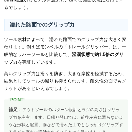
あるモデルを選ぶと、様々な路面状況に対応でき
るでしょう。
濡れた路面でのグリップ力
ソール素材によって、濡れた路面でのグリップ力は大きく変
わります。例えばモンベルの「トレールグリッパー」は、一
湿潤状態で約1.5倍のグリ
般的なラバーソールと比較して、
ップ力
を実証しています。
高いグリップ力は滑りを防ぎ、大きな摩擦を軽減するため、
結果としてソールの減りも抑えられます。耐久性の面でもメ
リットがあるといえるでしょう。
補足：
アウトソールのパターン設計とラグの高さはグリッ
プ力を左右します。日帰り登山では、前後左右に滑らないよ
うな形状と配置、雨などで濡れた土でもしっかりグリップす
るラグの高さに設計されているものを選びましょう。