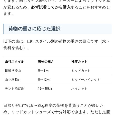
ります。同じサイズ表記でも、メーカーによってフィット感
必ず試着してから購入
が変わるため、
することをおすすめし
ます。
荷物の重さに応じた選択
以下の表は、山行スタイル別の荷物の重さの目安です（水・
食料を含む）。
山行スタイル
荷物の重さ
推奨カット
日帰り登山
5〜8kg
ミッドカット
山小屋1泊
8〜12kg
ミッド〜ハイカット
テント泊縦走
12〜18kg
ハイカット
日帰り登山では5〜8kg程度の荷物を背負うことが多いた
め、ミッドカットシューズで十分対応できます。ただし足腰