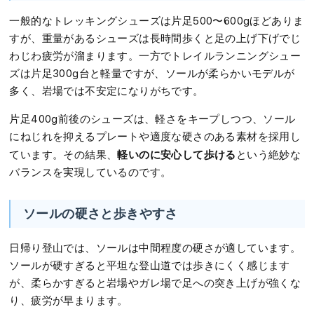
一般的なトレッキングシューズは片足500〜600gほどありま
すが、重量があるシューズは長時間歩くと足の上げ下げでじ
わじわ疲労が溜まります。一方でトレイルランニングシュー
ズは片足300g台と軽量ですが、ソールが柔らかいモデルが
多く、岩場では不安定になりがちです。
片足400g前後のシューズは、軽さをキープしつつ、ソール
にねじれを抑えるプレートや適度な硬さのある素材を採用し
軽いのに安心して歩ける
ています。その結果、
という絶妙な
バランスを実現しているのです。
ソールの硬さと歩きやすさ
日帰り登山では、ソールは中間程度の硬さが適しています。
ソールが硬すぎると平坦な登山道では歩きにくく感じます
が、柔らかすぎると岩場やガレ場で足への突き上げが強くな
り、疲労が早まります。