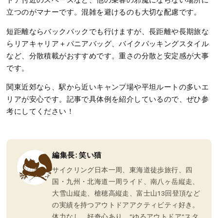
ドア付近のスペースなど、他の乗客の邪魔にならない場所に
立つのがマナーです。混雑を避けるのも大切な配慮です。
短距離ならバックパックでも行けますが、長距離や長期旅な
らリアキャリア＋パニアバッグ、バイクパッキングスタイル
など、分散積載がおすすめです。重さの分散と安定感が大事
です。
関東近郊なら、駅から近いキャンプ場や平坦ルートの多いエ
リアが安心です。記事で具体例を紹介しているので、ぜひ参
考にしてください！
編集長: 笑い猫
サイクリング日本一周、東海道徒歩旅行、四
国・九州・北海道一周ライド、南八ヶ岳縦走、
大雪山縦走、槍穂高縦走、富士山13回登頂など
の実績を持つアウトドアアクティビティ好き。
体力なし、好奇心あり。”ゆるアウトドア”スタ