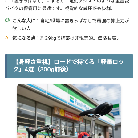
に「置きっぱなし」にするか、電動アシストのような重量級
バイクの保管用に最適です。視覚的な威圧感も抜群。
こんな人に
：自宅/職場に置きっぱなしで最強の抑止力が
欲しい人
気になる点
：約3.9kgで携帯は非現実的。価格も高い
【身軽さ重視】ロードで持てる「軽量ロッ
ク」4選（300g前後）