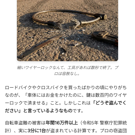
細いワイヤーロックなんて、工具があれば数秒で終了。プ
ロは容赦なし。
ロードバイクやクロスバイクを買ったばかりの頃にやりがち
なのが、「車体にはお金をかけたのに、鍵は数百円のワイヤ
「どうぞ盗んでく
ーロックで済ませる」こと。しかしこれは
ださい」と言っているようなもの
です。
年間16万件以上
自転車盗難の被害は
（令和5年 警察庁犯罪統
3分に1台
計）、実に
が盗まれている計算です。プロの窃盗団