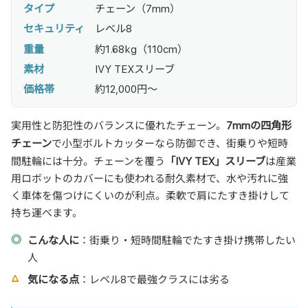
タイプ
チェーン（7mm）
セキュリティ
レベル8
重量
約1.68kg（110cm）
素材
IVY TEXスリーブ
価格帯
約12,000円〜
7mmの四角形
実用性と防犯性のバランスに優れたチェーン。
チェーン
で小型ボルトカッターなら防御でき、街乗りや短時
「IVY TEX」スリーブ
間駐輪には十分。チェーンを覆う
は産業
用ロボットのカバーにも使われる耐久素材で、水や汚れに強
く車体を傷つけにくいのが利点。柔軟で肩にたすき掛けして
持ち運べます。
こんな人に
：街乗り・短時間駐輪でたすき掛け携帯したい
人
気になる点
：レベル8で最強クラスには劣る