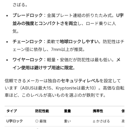
さばる。
ブレードロック
U字
：金属プレート連結の折りたたみ式。
並みの強度とコンパクトさを両立
し、ロード乗りに人
気。
チェーンロック
地球ロックしやすい
：柔軟で
。防犯性はチ
ェーン径に依存し、7mm以上が推奨。
ワイヤーロック
メ
：軽量・安価だが防犯性は最も低い。
イン使用は避けサブ用途に限定
。
セキュリティレベル
信頼できるメーカーは独自の
を設定して
います（ABUSは最大15、Kryptoniteは最大10）。高価な自転
車ほど、このレベルが高いものを選ぶのが鉄則です。
タイプ
防犯性能
重量
携帯性
価格
U字ロック
◎ 最強
重い
△ かさばる
高め