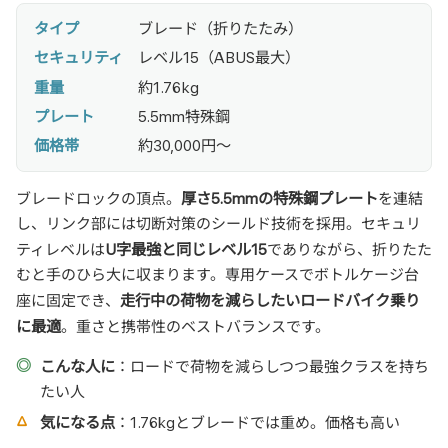
タイプ
ブレード（折りたたみ）
セキュリティ
レベル15（ABUS最大）
重量
約1.76kg
プレート
5.5mm特殊鋼
価格帯
約30,000円〜
厚さ5.5mmの特殊鋼プレート
ブレードロックの頂点。
を連結
し、リンク部には切断対策のシールド技術を採用。セキュリ
U字最強と同じレベル15
ティレベルは
でありながら、折りたた
むと手のひら大に収まります。専用ケースでボトルケージ台
走行中の荷物を減らしたいロードバイク乗り
座に固定でき、
に最適
。重さと携帯性のベストバランスです。
こんな人に
：ロードで荷物を減らしつつ最強クラスを持ち
たい人
気になる点
：1.76kgとブレードでは重め。価格も高い