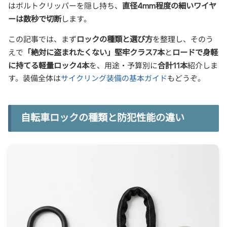
直径4mm程度の細いワイヤ
はボルトクリッパーを隠し持ち、
ーは数秒で切断
します。
ロックの種類と選び方
この記事では、まず
を整理し、そのう
「絶対に盗まれたくない」堅牢クラス7本
ロードで身軽
えで
と
に持てる軽量ロック4本
合計11本
を、用途・予算別に
紹介しま
す。装備全体は
サイクリング装備の基本ガイド
もどうぞ。
自転車ロックの種類と防犯性能の違い