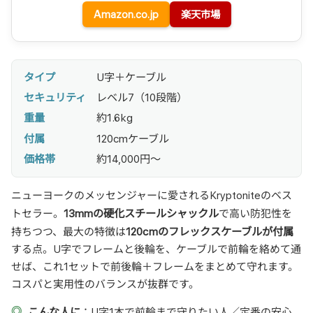
Amazon.co.jp
楽天市場
タイプ
U字＋ケーブル
セキュリティ
レベル7（10段階）
重量
約1.6kg
付属
120cmケーブル
価格帯
約14,000円〜
ニューヨークのメッセンジャーに愛されるKryptoniteのベス
13mmの硬化スチールシャックル
トセラー。
で高い防犯性を
120cmのフレックスケーブルが付属
持ちつつ、最大の特徴は
する点。U字でフレームと後輪を、ケーブルで前輪を絡めて通
せば、これ1セットで前後輪＋フレームをまとめて守れます。
コスパと実用性のバランスが抜群です。
こんな人に
：U字1本で前輪まで守りたい人／定番の安心