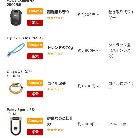
ABUS Combiflex
2502/85
超軽量お守り
巻き取り式ワイ
約2,200円〜
ヤー
★★☆☆☆
Hiplok Z LOK COMBO
タイラップ型
トレンドの70g
約2,800円〜
（ステンレス
★★☆☆☆
芯）
Crops Q3（CP-
SPD08）
コイル定番
コイル式ワイヤ
約1,700円〜
ー
★★☆☆☆
Palmy Sports PS-
101AL
軽量なのに抑止
力
約2,000円〜
アルミU字
★★★★☆