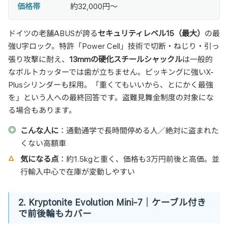
価格帯
約32,000円〜
セキュリティレベル15（最大）
ドイツの老舗ABUSが誇る
の最
強U字ロック。特許「Power Cell」技術で切断・ねじり・引っ
13mmの硬化スチールシャックル
張り攻撃に耐え、
は一般的
なボルトカッターでは歯が立ちません。ピッキングに強いX-
Plusシリンダーも採用。「重くてもいいから、とにかく最強
を」という人への最終回答です。盗難見舞金制度の対象にな
る場合もあります。
こんな人に
：通勤通学で長時間停める人／絶対に盗まれた
くない高額車
気になる点
：約1.5kgと重く、価格も3万円前後と高価。並
行輸入中心で在庫が変動しやすい
2. Kryptonite Evolution Mini-7｜ケーブル付き
で前後輪もカバー