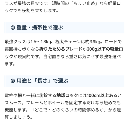
ラスが最強の目安です。短時間の「ちょい止め」なら軽量ロ
ックでも役割を果たします。
② 重量・携帯性で選ぶ
最強クラスは1.5〜1.8kg、極太チェーンは約3.9kg。ロードで
折りたためるブレード
300g以下の軽量ロ
毎回持ち歩くなら
か
ック
が現実的です。自宅置きなら重さは気にせず最強を選べ
ます。
③ 用途と「長さ」で選ぶ
地球ロック
100cm以上
電柱や柵と一緒に施錠する
には
あると
スムーズ。フレームとホイールを固定するだけなら短めでも
機能します。「どこで・どのくらいの時間停めるか」から逆
算しましょう。