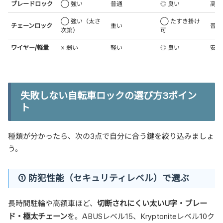
ブレードロック
◯ 強い
普通
◎ 良い
高い
◯ 強い（太さ
◯ たすき掛け
チェーンロック
重い
普通
次第）
可
ワイヤー/軽量
× 弱い
軽い
◎ 良い
安い
失敗しない自転車ロックの選び方3ポイン
ト
種類が分かったら、次の3点で自分に合う鍵を絞り込みましょ
う。
① 防犯性能（セキュリティレベル）で選ぶ
切断されにくい太いU字・ブレー
長時間駐輪や高額車ほど、
ド・極太チェーン
を。ABUSレベル15、Kryptoniteレベル10ク