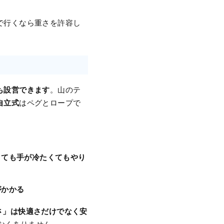
で行くなら重さを許容し
も設営できます
。山のテ
自立式
はペグとロープで
くても手が冷たくてもやり
がかかる
さ」は快適さだけでなく安