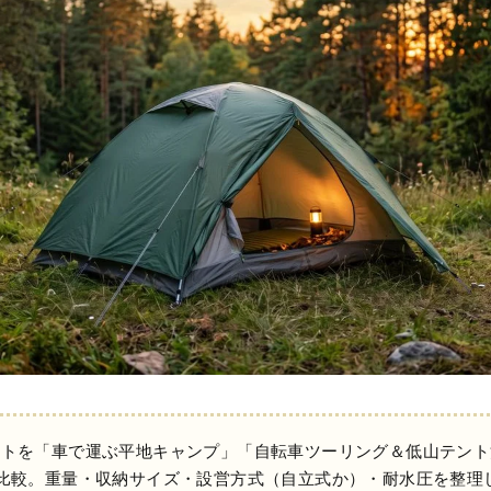
ントを「車で運ぶ平地キャンプ」「自転車ツーリング＆低山テント
比較。重量・収納サイズ・設営方式（自立式か）・耐水圧を整理し