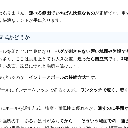
運べる範囲でいちばん快適なもの
はありません。
が正解です。車
く快適なテントが手に入ります。
自立式かどうか
ペグが刺さらない硬い地面や岩場で
ールを組むだけで形になり、
迷ったら自立式
非
も多く、ここは実用上とても大きな差。
です。
すい反面、設営に慣れと場所を選びます。
インナーとポールの接続方式
差が出るのが、
です。
ワンタッチで速く、暗
ポールにインナーをフックで吊るす方式。
通すのに手間
筒にポールを通す方式。強度・耐風性に優れるが、
そういう場面での「速
や強風の中、あるいは日が落ちてから——