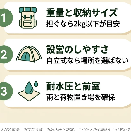
ずは①重量、②設営方式、③耐水圧と前室。この3つで候補はかなり絞れ