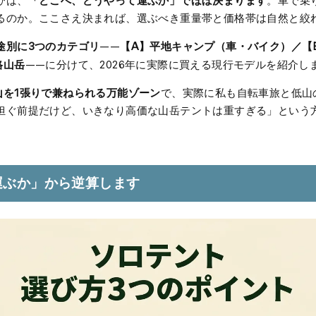
「どこへ、どうやって運ぶか」でほぼ決まります
びは、
。車で乗
るのか。ここさえ決まれば、選ぶべき重量帯と価格帯は自然と絞
途別に3つのカテゴリ
【A】平地キャンプ（車・バイク）／【
——
格山岳
——に分けて、2026年に実際に買える現行モデルを紹介し
山を1張りで兼ねられる万能ゾーン
で、実際に私も自転車旅と低山
担ぐ前提だけど、いきなり高価な山岳テントは重すぎる」という
運ぶか」から逆算します