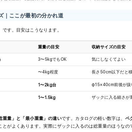
イズ｜ここが最初の分かれ道
」
です。目安はこうなります。
重量の目安
収納サイズの目安
）
3〜5kgでもOK
気にしなくてよい
〜4kg程度
長さ50cm以下だと
1〜2kg台
φ15×40cm前後が
1〜1.5kg
ザックに入る細さが
総重量」と「最小重量」の違い
ペ
です。カタログの軽い数字は、
ことがよくあります。実際にザックに入るのは総重量のほうなの